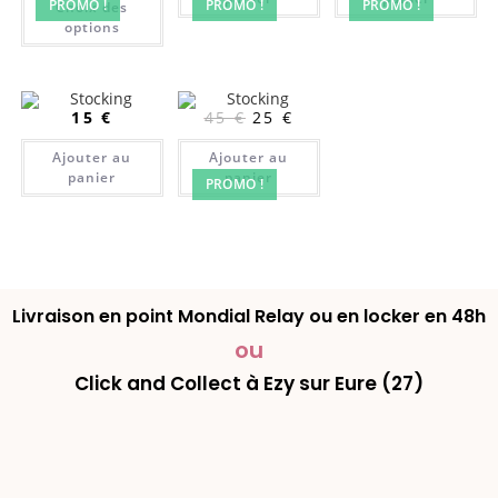
PROMO !
PROMO !
PROMO !
Choix des
options
15
€
45
€
25
€
Ajouter au
Ajouter au
panier
panier
PROMO !
Livraison en point Mondial Relay ou en locker en 48h
ou
Click and Collect à Ezy sur Eure (27)