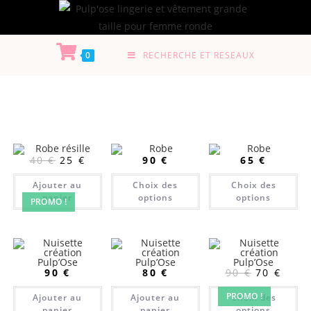
0
RECHERCHE ET RESEAUX
40
€
25
€
90
€
65
€
Ajouter au
Choix des
Choix des
panier
options
options
PROMO !
90
€
80
€
90
€
70
€
PROMO !
Ajouter au
Ajouter au
Choix des
panier
panier
options