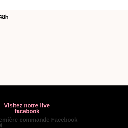
 48h
Visitez notre live
facebook
emière commande Facebook
I