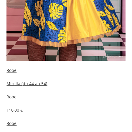
Robe
Mirella (du 44 au 54)
Robe
110,00 €
Robe