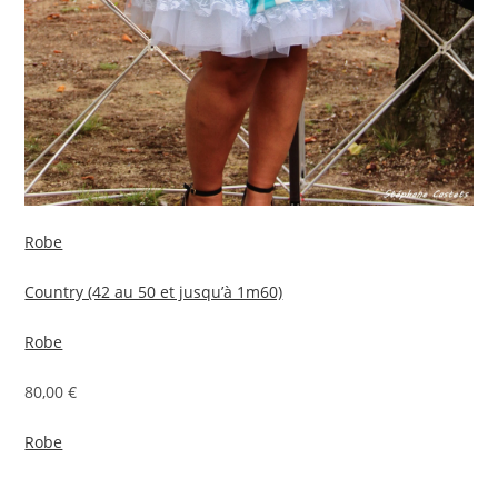
Robe
Country (42 au 50 et jusqu’à 1m60)
Robe
80,00 €
Robe