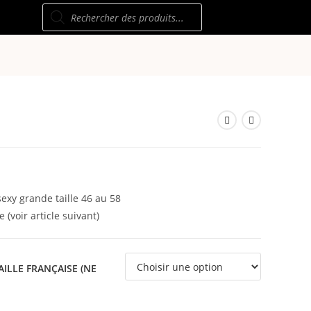
Recherche
de
produits
sexy grande taille 46 au 58
 (voir article suivant)
ILLE FRANÇAISE (NE