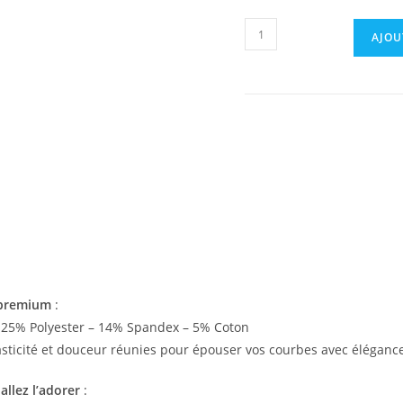
AJOU
 premium
:
 25% Polyester – 14% Spandex – 5% Coton
lasticité et douceur réunies pour épouser vos courbes avec éléganc
llez l’adorer
: