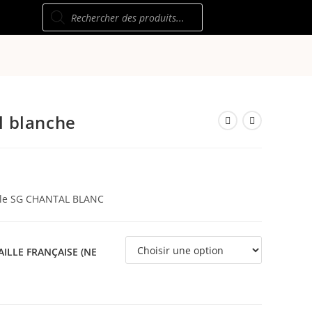
Recherche
de
produits
l blanche
c le SG CHANTAL BLANC
ILLE FRANÇAISE (NE